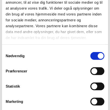
Ønsker du dåb denne dag, bedes du rette
annoncer, til at vise dig funktioner til sociale medier og til
henvendelse til sognepræst Kirsten Hansen.
at analysere vores trafik. Vi deler også oplysninger om
din brug af vores hjemmeside med vores partnere inden
for sociale medier, annonceringspartnere og
analysepartnere. Vores partnere kan kombinere disse
data med andre oplysninger, du har givet dem, eller som
de har indsamlet fra din brug af deres tjenester.
S
Nødvendig
a
m
t
Præferencer
y
k
k
Statistik
e
v
Marketing
a
l