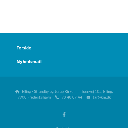
Forside
Nyhedsmail
Elling - Strandby og Jerup Kirker · Tuenvej 10a, Elling,

9900 Frederikshavn
98 48 07 44
tar@km.dk

