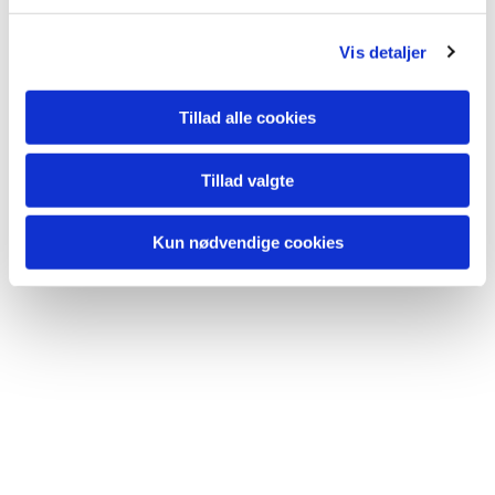
g
Vis detaljer
Du vil måske også kunne lide...
Tillad alle cookies
Tillad valgte
Kun nødvendige cookies