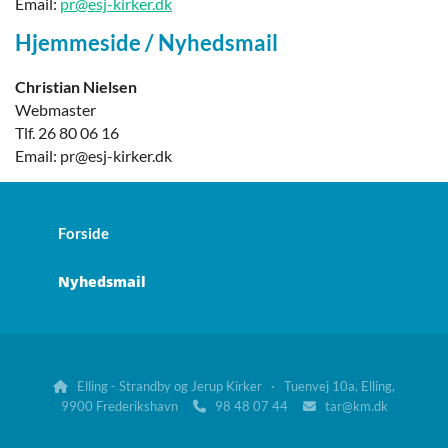
Email:
pr@esj-kirker.dk
Hjemmeside / Nyhedsmail
Christian Nielsen
Webmaster
Tlf. 26 80 06 16
Email: pr@esj-kirker.dk
Forside
Nyhedsmail
Elling - Strandby og Jerup Kirker · Tuenvej 10a, Elling,

9900 Frederikshavn
98 48 07 44
tar@km.dk

