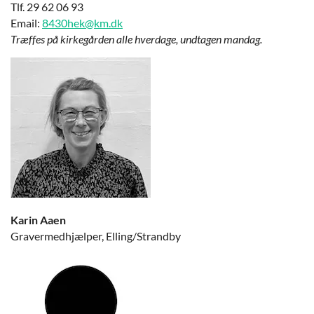
Tlf. 29 62 06 93
Email:
8430hek@km.dk
Træffes på kirkegården alle hverdage, undtagen mandag.
Karin Aaen
Gravermedhjælper, Elling/Strandby