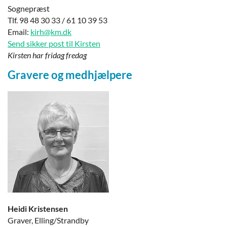
Sognepræst
Tlf. 98 48 30 33 / 61 10 39 53
Email:
kirh@km.dk
Send sikker post til Kirsten
Kirsten har fridag fredag
Gravere og medhjælpere
Heidi Kristensen
Graver, Elling/Strandby