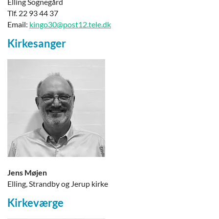
Elling Sognegård
Tlf. 22 93 44 37
Email:
kingo30@post12.tele.dk
Kirkesanger
Jens Møjen
Elling, Strandby og Jerup kirke
Kirkeværge