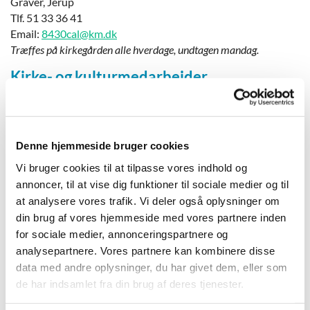
Graver, Jerup
Tlf. 51 33 36 41
Email:
8430cal@km.dk
Træffes på kirkegården alle hverdage, undtagen mandag.
Kirke- og kulturmedarbejder
Denne hjemmeside bruger cookies
Vi bruger cookies til at tilpasse vores indhold og
annoncer, til at vise dig funktioner til sociale medier og til
at analysere vores trafik. Vi deler også oplysninger om
din brug af vores hjemmeside med vores partnere inden
for sociale medier, annonceringspartnere og
analysepartnere. Vores partnere kan kombinere disse
Heidi Højer
data med andre oplysninger, du har givet dem, eller som
Strandby og Elling Kirke
de har indsamlet fra din brug af deres tjenester.
Tlf. 40 30 04 12
Email:
smh.ellingstrandby@gmail.com