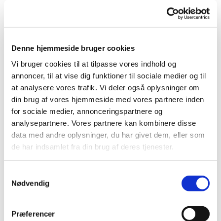
Sognekoret har et meget blandet repertoire med nye
og gamle salmer, men også sange af mere folkelig
karakter. Desuden bruger vi Højskolesangbogen
flittigt. Koret deltager i enkelte gudstjenester i sognets
kirker og ved sogneeftermiddage og lignende.
Denne hjemmeside bruger cookies
Vi bruger cookies til at tilpasse vores indhold og
Lejlighedsvis deltager vi i kordage, hvor vi mødes og
annoncer, til at vise dig funktioner til sociale medier og til
synger sammen med andre.
at analysere vores trafik. Vi deler også oplysninger om
din brug af vores hjemmeside med vores partnere inden
Koret har en kageordning, hvor vi skiftes til at bage
for sociale medier, annonceringspartnere og
brød til kaffepausen.
analysepartnere. Vores partnere kan kombinere disse
Koret ledes af kirkemusiker Anne Bro Krøgh, tlf. 29 62
data med andre oplysninger, du har givet dem, eller som
30 57
de har indsamlet fra din brug af deres tjenester.
S
Nødvendig
a
m
t
Præferencer
y