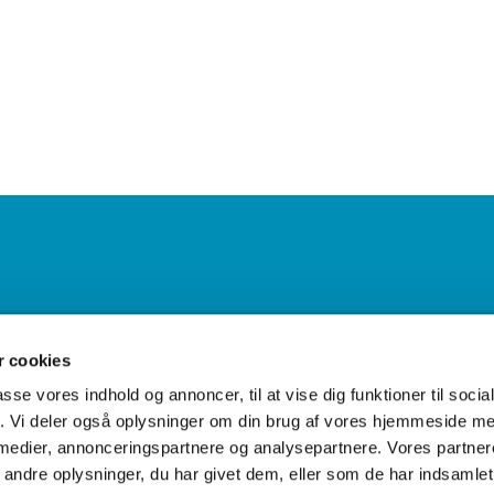
 cookies
by og Jerup Kirker · Tuenvej 10a, Elling, 9900 Frederikshavn
98 48 0

passe vores indhold og annoncer, til at vise dig funktioner til soci
fik. Vi deler også oplysninger om din brug af vores hjemmeside m
 medier, annonceringspartnere og analysepartnere. Vores partne
Kontakt
ndre oplysninger, du har givet dem, eller som de har indsamlet 