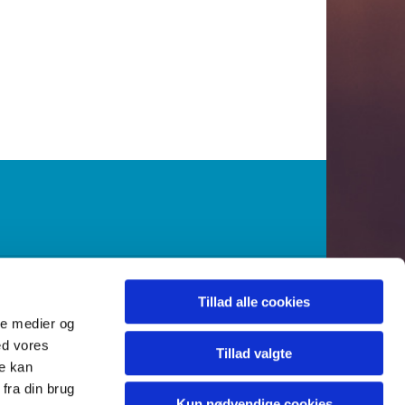
Tillad alle cookies
7 44
tar@km.dk

ale medier og
ed vores
Tillad valgte
re kan
fra din brug
Kun nødvendige cookies