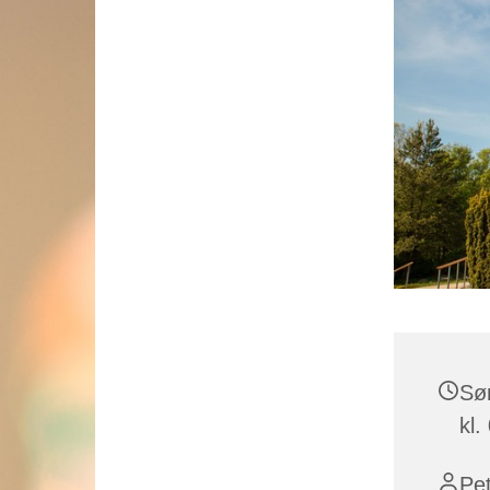
Sø
kl.
Pe