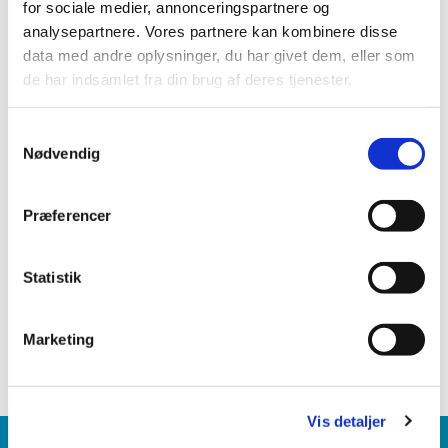
for sociale medier, annonceringspartnere og
analysepartnere. Vores partnere kan kombinere disse
data med andre oplysninger, du har givet dem, eller som
de har indsamlet fra din brug af deres tjenester.
S
Nødvendig
a
m
t
Præferencer
y
k
k
Statistik
e
v
Marketing
a
l
g
Vis detaljer